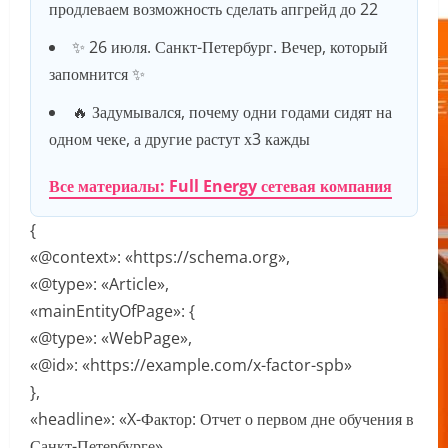
продлеваем возможность сделать апгрейд до 22
✨ 26 июля. Санкт-Петербург. Вечер, который
запомнится ✨
🔥 Задумывался, почему одни годами сидят на
одном чеке, а другие растут х3 кажды
Все материалы: Full Energy сетевая компания
{
«@context»: «https://schema.org»,
«@type»: «Article»,
«mainEntityOfPage»: {
«@type»: «WebPage»,
«@id»: «https://example.com/x-factor-spb»
},
«headline»: «X-Фактор: Отчет о первом дне обучения в
Санкт-Петербурге»,