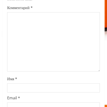
g
Комментарий
*
a
t
i
o
n
Имя
*
Email
*