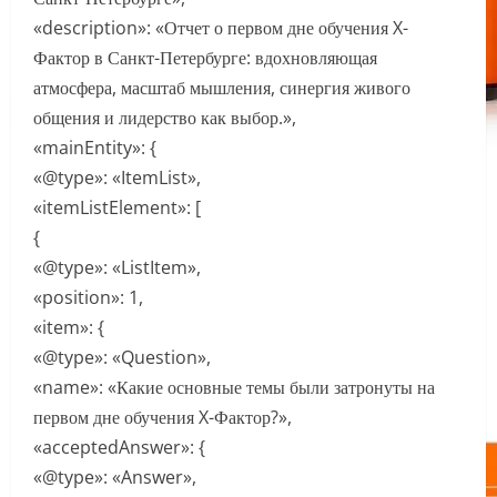
«description»: «Отчет о первом дне обучения X-
Фактор в Санкт-Петербурге: вдохновляющая
атмосфера, масштаб мышления, синергия живого
общения и лидерство как выбор.»,
«mainEntity»: {
«@type»: «ItemList»,
«itemListElement»: [
{
«@type»: «ListItem»,
«position»: 1,
«item»: {
«@type»: «Question»,
«name»: «Какие основные темы были затронуты на
первом дне обучения X-Фактор?»,
«acceptedAnswer»: {
«@type»: «Answer»,