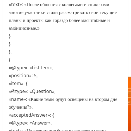
«text»: «После общения с коллегами и спикерами
многие участники стали рассматривать свои текущие
планы и проекты как гораздо более масштабные и
амбициозные.»
}
}
},
{
«@type»: «ListItem»,
«position»: 5,
«item»: {
«@type»: «Question»,
«name»: «Какие темы будут освещены на втором дне
обучения?»,
«acceptedAnswer»: {
«@type»: «Answer»,
«text»: «На втором дне будут рассмотрены темы