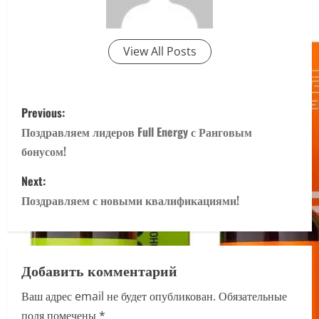
View All Posts
P
Previous:
o
Поздравляем лидеров Full Energy с Ранговым
бонусом!
s
Next:
t
Поздравляем с новыми квалификациями!
n
a
Добавить комментарий
v
Ваш адрес email не будет опубликован.
Обязательные
i
поля помечены
*