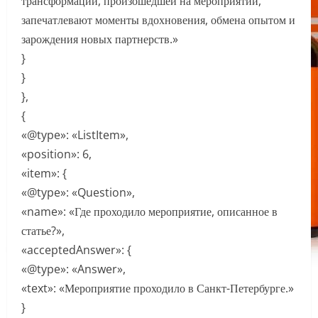
трансформации, произошедшей на мероприятии,
запечатлевают моменты вдохновения, обмена опытом и
зарождения новых партнерств.»
}
}
},
{
«@type»: «ListItem»,
«position»: 6,
«item»: {
«@type»: «Question»,
«name»: «Где проходило мероприятие, описанное в
статье?»,
«acceptedAnswer»: {
«@type»: «Answer»,
«text»: «Мероприятие проходило в Санкт-Петербурге.»
}