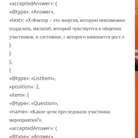
«acceptedAnswer»: {
«@type»: «Answer»,
«text»: «X-Фактор – это энергия, которую невозможно
подделать, масштаб, который чувствуется в общении
участников, и состояние, с которого начинается рост.»
}
}
},
{
«@type»: «ListItem»,
«position»: 2,
«item»: {
«@type»: «Question»,
«name»: «Какие цели преследовали участники
мероприятия?»,
«acceptedAnswer»: {
«@type»: «Answer»,