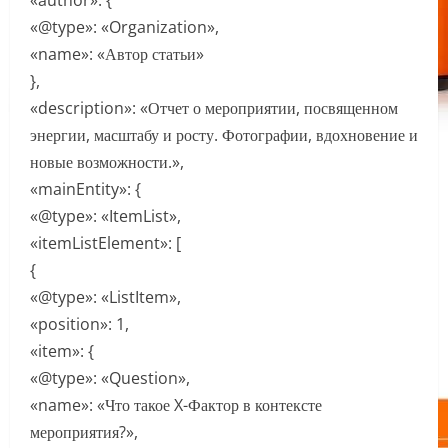
«author»: {
«@type»: «Organization»,
«name»: «Автор статьи»
},
«description»: «Отчет о мероприятии, посвященном
энергии, масштабу и росту. Фотографии, вдохновение и
новые возможности.»,
«mainEntity»: {
«@type»: «ItemList»,
«itemListElement»: [
{
«@type»: «ListItem»,
«position»: 1,
«item»: {
«@type»: «Question»,
«name»: «Что такое X-Фактор в контексте
мероприятия?»,