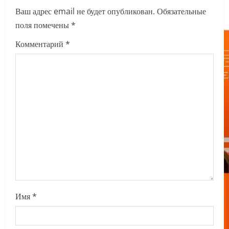
v
Ваш адрес email не будет опубликован.
Обязательные
i
поля помечены
*
g
Комментарий
*
a
t
i
o
n
Имя
*