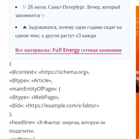
✨ 26 июля. Санкт-Петербург. Вечер, который
запомнится ✨
🔥 Задумывался, почему одни годами сидят на
одном чеке, а другие растут х3 кажды
Все материалы: Full Energy сетевая компания
{
«@context»: «https://schema.org»,
«@type»: «Article»,
«mainEntityOfPage»: {
«@type»: «WebPage»,
«@id»: «https://example.com/x-faktor»
},
«headline»: «X-Фактор: энергия, которую не
подделать»,