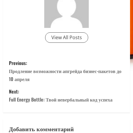
View All Posts
P
Previous:
o
Продление возможности апгрейда бизнес-пакетов до
10 апреля
s
Next:
t
Full Energy Bottle: Твой невербальный код успеха
n
a
Добавить комментарий