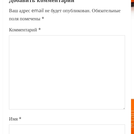
a
Ваш адрес email не будет опубликован.
Обязательные
v
поля помечены
*
i
Комментарий
*
g
a
t
i
o
n
Имя
*