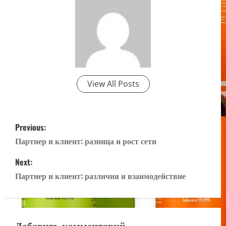
View All Posts
P
Previous:
o
Партнер и клиент: разница и рост сети
s
Next:
Партнер и клиент: различия и взаимодействие
t
n
Добавить комментарий