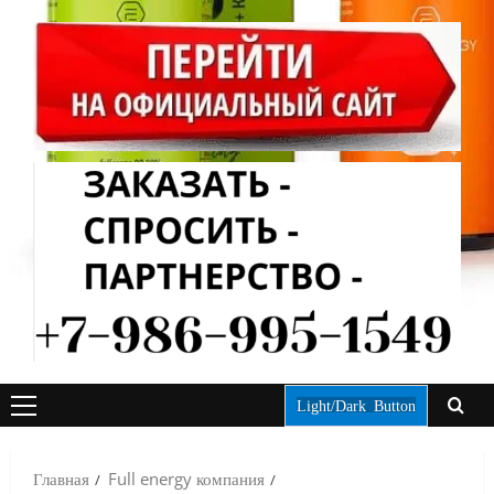
Light/Dark Button
ОСНОВНОЕ
МЕНЮ
Главная
Full energy компания