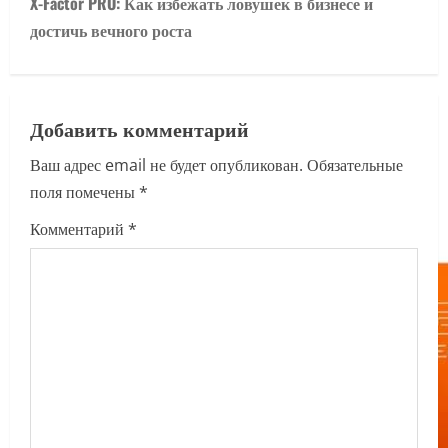
X-Factor PRO: Как избежать ловушек в бизнесе и
n
достичь вечного роста
a
v
Добавить комментарий
i
Ваш адрес email не будет опубликован.
Обязательные
поля помечены
*
g
Комментарий
*
a
t
i
o
n