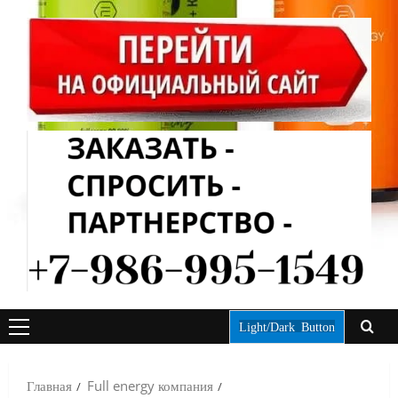
Light/Dark Button
ОСНОВНОЕ
МЕНЮ
Главная
Full energy компания