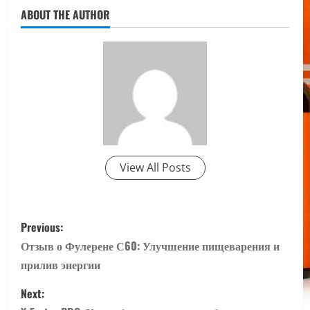
ABOUT THE AUTHOR
View All Posts
P
Previous:
o
Отзыв о Фулерене С60: Улучшение пищеварения и
прилив энергии
s
Next:
t