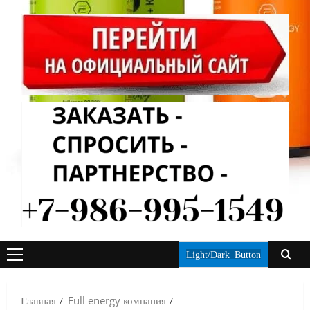
Light/Dark Button
ОСНОВНОЕ
МЕНЮ
Главная
Full energy компания