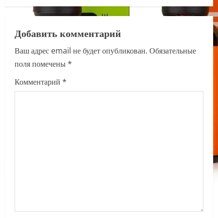
n
a
Добавить комментарий
v
Ваш адрес email не будет опубликован.
Обязательные
i
поля помечены
*
g
Комментарий
*
a
t
i
o
n