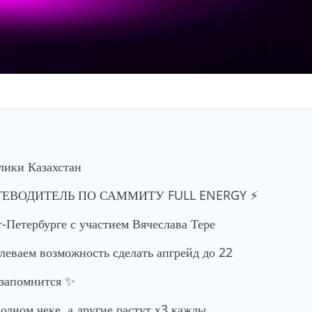
лики Казахстан
ТЕВОДИТЕЛЬ ПО САММИТУ FULL ENERGY ⚡️
-Петербурге с участием Вячеслава Тере
еваем возможность сделать апгрейд до 22
 запомнится ✨
одном чеке, а другие растут х3 кажды