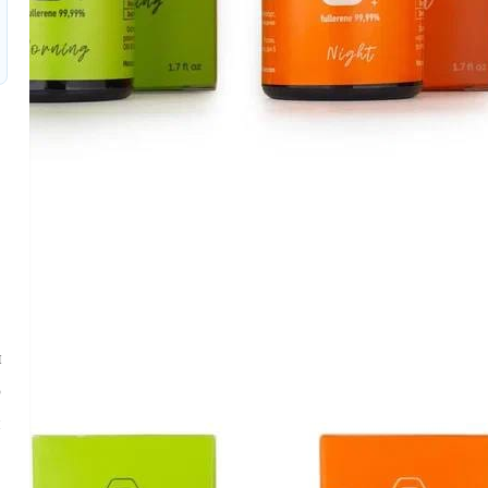
й
о
и