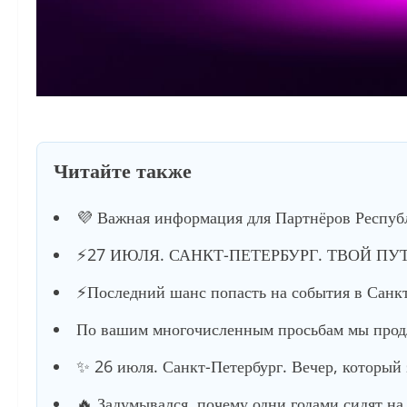
Читайте также
💜 Важная информация для Партнёров Респуб
⚡️27 ИЮЛЯ. САНКТ-ПЕТЕРБУРГ. ТВОЙ ПУ
⚡️Последний шанс попасть на события в Санкт
По вашим многочисленным просьбам мы продл
✨ 26 июля. Санкт-Петербург. Вечер, который
🔥 Задумывался, почему одни годами сидят на 