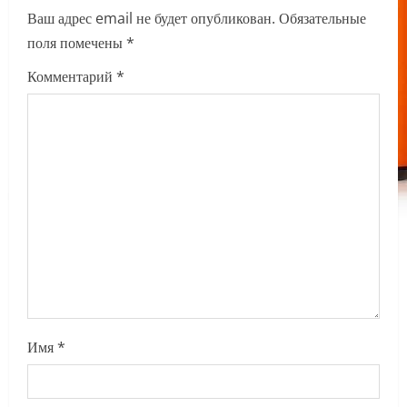
v
Ваш адрес email не будет опубликован.
Обязательные
i
поля помечены
*
g
Комментарий
*
a
t
i
o
n
Имя
*