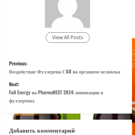
View All Posts
P
Previous:
o
Воздействие Фуллерена С60 на организм человека
s
Next:
Full Energy на PharmaNEXT 2024: инновации в
t
фуллеренах
n
a
Добавить комментарий