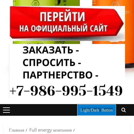
Light/Dark Button
ОСНОВНОЕ
МЕНЮ
Главная
Full energy компания