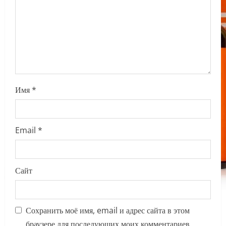
i
o
n
Имя
*
Email
*
Сайт
Сохранить моё имя, email и адрес сайта в этом
браузере для последующих моих комментариев.