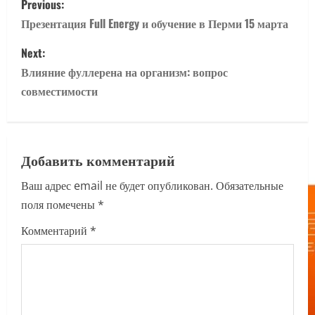
Previous:
o
Презентация Full Energy и обучение в Перми 15 марта
s
Next:
Влияние фуллерена на организм: вопрос
t
совместимости
n
a
Добавить комментарий
v
Ваш адрес email не будет опубликован.
Обязательные
i
поля помечены
*
g
Комментарий
*
a
t