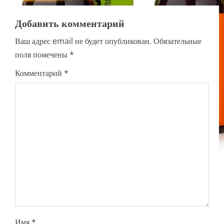
a
Добавить комментарий
v
Ваш адрес email не будет опубликован.
Обязательные
i
поля помечены
*
g
Комментарий
*
a
t
i
o
n
Имя
*