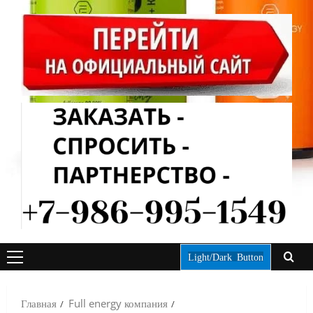
Light/Dark Button
ОСНОВНОЕ
МЕНЮ
Главная
Full energy компания