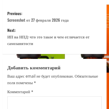
P
Previous:
o
Screenshot от 27 февраля 2026 года
s
Next:
ИП на НПД: что это такое и чем отличается от
t
самозанятости
n
a
Добавить комментарий
v
Ваш адрес email не будет опубликован.
Обязательные
i
поля помечены
*
g
Комментарий
*
a