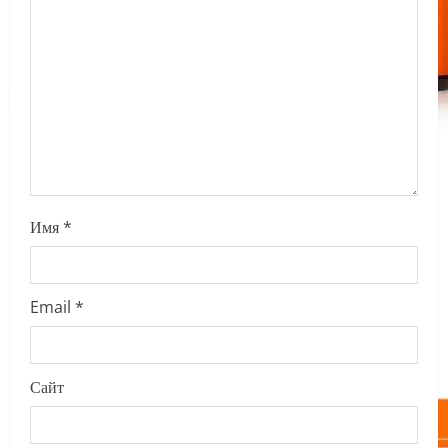
t
i
o
n
Имя
*
Email
*
Сайт