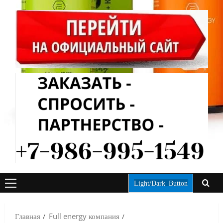
Light/Dark Button
ОСНОВНОЕ
МЕНЮ
Главная
Full energy компания