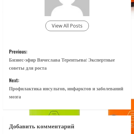
View All Posts
P
Previous:
o
Бизнес-эфир Вячеслава Терентьева: Экспертные
советы для роста
s
Next:
t
Профилактика инсультов, инфарктов и заболеваний
n
мозга
a
v
Добавить комментарий