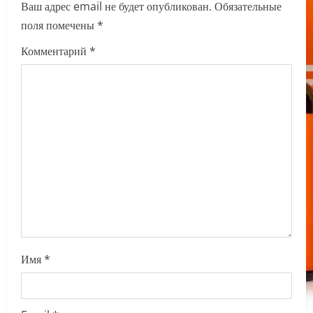
i
Ваш адрес email не будет опубликован.
Обязательные
поля помечены
*
g
Комментарий
*
a
t
i
o
n
Имя
*