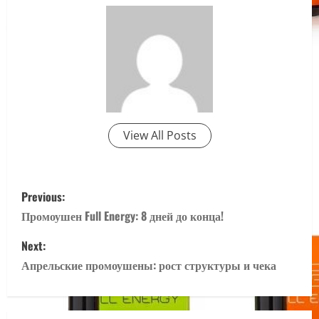
View All Posts
P
Previous:
o
Промоушен Full Energy: 8 дней до конца!
s
Next:
Апрельские промоушены: рост структуры и чека
t
n