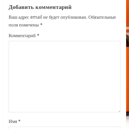
a
Добавить комментарий
Ваш адрес email не будет опубликован.
Обязательные
v
поля помечены
*
i
Комментарий
*
g
a
t
i
o
n
Имя
*