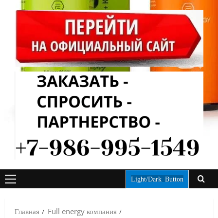
Light/Dark Button
ОСНОВНОЕ
МЕНЮ
Главная
Full energy компания