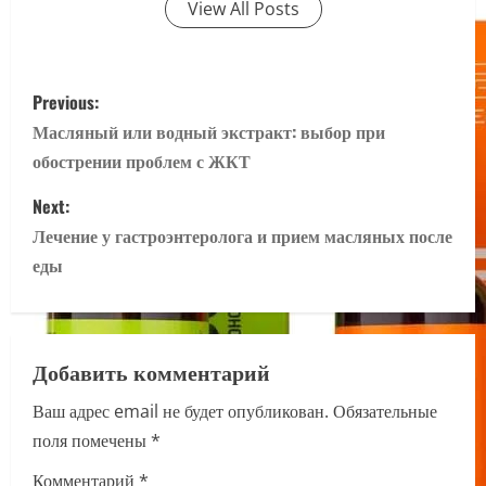
View All Posts
P
Previous:
o
Масляный или водный экстракт: выбор при
обострении проблем с ЖКТ
s
Next:
t
Лечение у гастроэнтеролога и прием масляных после
n
еды
a
v
Добавить комментарий
i
Ваш адрес email не будет опубликован.
Обязательные
поля помечены
*
g
Комментарий
*