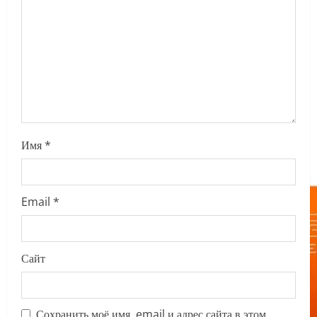
i
o
n
Имя
*
Email
*
Сайт
Сохранить моё имя, email и адрес сайта в этом