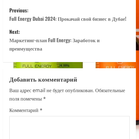
P
Previous:
o
Full Energy Dubai 2024: Прокачай свой бизнес в Дубае!
s
Next:
Маркетинг-план Full Energy: Заработок и
t
преимущества
n
a
Добавить комментарий
v
Ваш адрес email не будет опубликован.
Обязательные
i
поля помечены
*
g
Комментарий
*
a
t