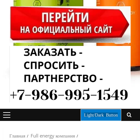
Light/Dark Button
ОСНОВНОЕ
МЕНЮ
Главная
Full energy компания