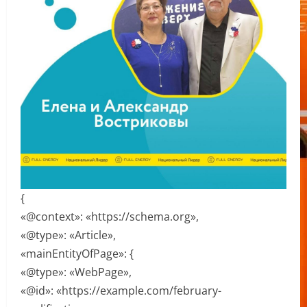
{
«@context»: «https://schema.org»,
«@type»: «Article»,
«mainEntityOfPage»: {
«@type»: «WebPage»,
«@id»: «https://example.com/february-