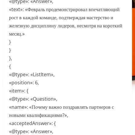
«@type»: «Answer»,
«text»: «Февраль продемонстрировал впечатляющий
рост в каждой команде, подтверждая мастерство и
железную дисциплину лидеров, несмотря на короткий
месяц.»
}
}
},
{
«@type»: «ListItem»,
«position»: 6,
«item»: {
«@type»: «Question»,
«name»: «Почему важно поздравлять партнеров с
новыми квалификациями?»,
«acceptedAnswer»: {
«@type»: «Answer»,