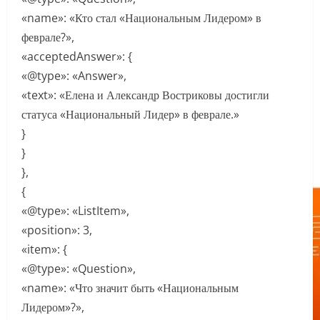
«name»: «Кто стал «Национальным Лидером» в
феврале?»,
«acceptedAnswer»: {
«@type»: «Answer»,
«text»: «Елена и Александр Востриковы достигли
статуса «Национальный Лидер» в феврале.»
}
}
},
{
«@type»: «ListItem»,
«position»: 3,
«item»: {
«@type»: «Question»,
«name»: «Что значит быть «Национальным
Лидером»?»,