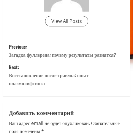
View All Posts
P
Previous:
o
Загадка фуллерена: почему результаты разнятся?
s
Next:
Восстановление после травмы: опыт
t
плазмолифтинга
n
a
Добавить комментарий
v
Ваш адрес email не будет опубликован.
Обязательные
i
поля помечены
*