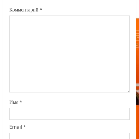
g
Комментарий
*
a
t
i
o
n
Имя
*
Email
*