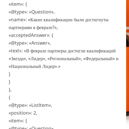
«item»: {
«@type»: «Question»,
«name»: «Какие квалификации были достигнуты
партнерами в феврале?»,
«acceptedAnswer»: {
«@type»: «Answer»,
«text»: «В феврале партнеры достигли квалификаций
«Звезда», «Лидер», «Региональный», «Федеральный» и
«Национальный Лидер».»
}
}
},
{
«@type»: «ListItem»,
«position»: 2,
«item»: {
«@type»: «Question»,