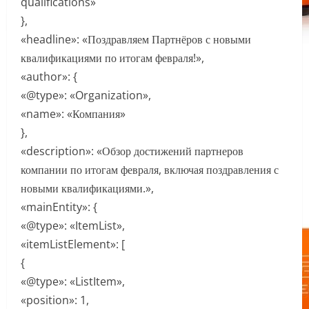
qualifications»
},
«headline»: «Поздравляем Партнёров с новыми
квалификациями по итогам февраля!»,
«author»: {
«@type»: «Organization»,
«name»: «Компания»
},
«description»: «Обзор достижений партнеров
компании по итогам февраля, включая поздравления с
новыми квалификациями.»,
«mainEntity»: {
«@type»: «ItemList»,
«itemListElement»: [
{
«@type»: «ListItem»,
«position»: 1,