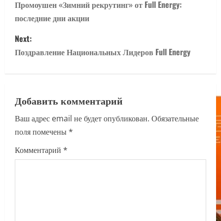
o
Промоушен «Зимний рекрутинг» от Full Energy:
последние дни акции
s
Next:
t
Поздравление Национальных Лидеров Full Energy
n
a
Добавить комментарий
v
Ваш адрес email не будет опубликован.
Обязательные
i
поля помечены
*
g
Комментарий
*
a
t
i