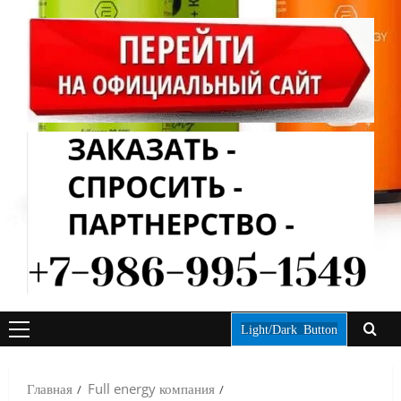
Light/Dark Button
ОСНОВНОЕ
МЕНЮ
Главная
Full energy компания