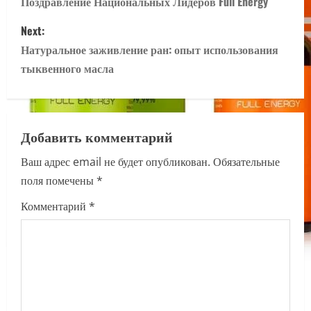
o
Поздравление Национальных Лидеров Full Energy
s
Next:
Натуральное заживление ран: опыт использования
t
тыквенного масла
n
a
Добавить комментарий
v
Ваш адрес email не будет опубликован.
Обязательные
i
поля помечены
*
g
Комментарий
*
a
t
i