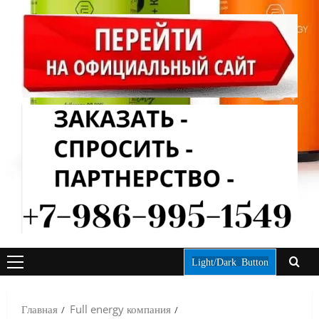
Light/Dark Button
ОСНОВНОЕ
МЕНЮ
Главная
Full energy компания