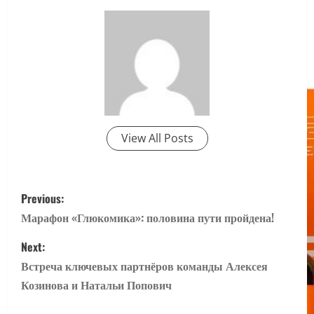
View All Posts
P
Previous:
o
Марафон «Глюкомика»: половина пути пройдена!
s
Next:
Встреча ключевых партнёров команды Алексея
t
Козинова и Натальи Попович
n