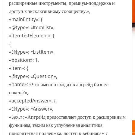
расширенные инструменты, премиум-поддержка и
доступ к эксклюзивному сообществу.»,
«mainEntity»: {
«@type»: «ItemList»,
«itemListElement»: [
{
«@type»: «ListItem»,
«position»: 1,
«item»: {
«@type»: «Question»,
«name»: «Что именно входит в апгрейд бизнес-
пакета?»,
«acceptedAnswer»: {
«@type»: «Answer»,
«text»: «Апгрейд предоставляет доступ к расширенным
функциям, таким как углубленная аналитика,
приоритетная поддержка, доступ к вебинарам с