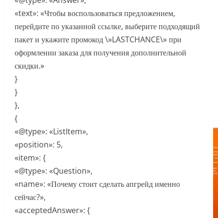
«@type»: «Answer»,
«text»: «Чтобы воспользоваться предложением,
перейдите по указанной ссылке, выберите подходящий
пакет и укажите промокод \»LASTCHANCE\» при
оформлении заказа для получения дополнительной
скидки.»
}
}
},
{
«@type»: «ListItem»,
«position»: 5,
«item»: {
«@type»: «Question»,
«name»: «Почему стоит сделать апгрейд именно
сейчас?»,
«acceptedAnswer»: {