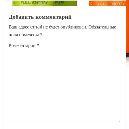
a
Добавить комментарий
v
Ваш адрес email не будет опубликован.
Обязательные
i
поля помечены
*
g
Комментарий
*
a
t
i
o
n