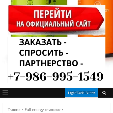
Light/Dark Button
ОСНОВНОЕ
МЕНЮ
Главная
Full energy компания