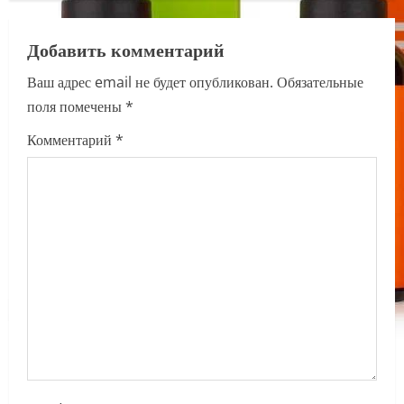
n
a
Добавить комментарий
Ваш адрес email не будет опубликован.
Обязательные
v
поля помечены
*
i
Комментарий
*
g
a
t
i
o
n