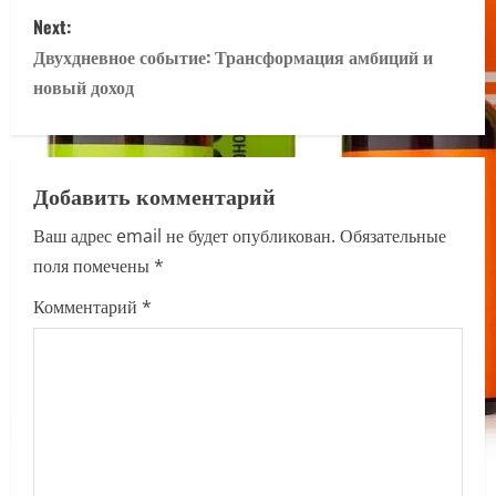
s
Next:
Двухдневное событие: Трансформация амбиций и
t
новый доход
n
a
Добавить комментарий
v
Ваш адрес email не будет опубликован.
Обязательные
i
поля помечены
*
g
Комментарий
*
a
t
i