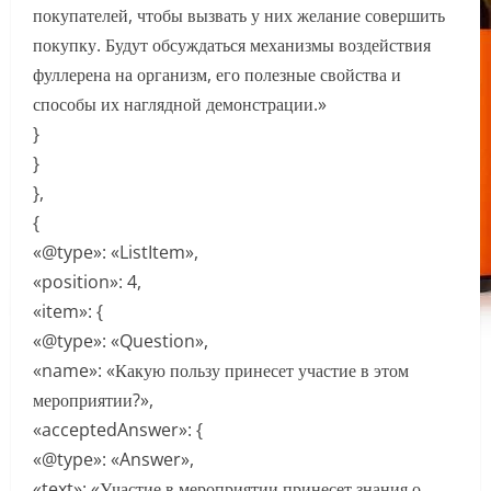
покупателей, чтобы вызвать у них желание совершить
покупку. Будут обсуждаться механизмы воздействия
фуллерена на организм, его полезные свойства и
способы их наглядной демонстрации.»
}
}
},
{
«@type»: «ListItem»,
«position»: 4,
«item»: {
«@type»: «Question»,
«name»: «Какую пользу принесет участие в этом
мероприятии?»,
«acceptedAnswer»: {
«@type»: «Answer»,
«text»: «Участие в мероприятии принесет знания о