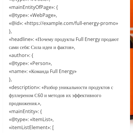
«mainEntityOfPage»: {
«@type»: «WebPage»,
«@id»: «https://example.com/full-energy-promo»
},
«headline»: «Почему продукты Full Energy продают
сами себя: Сила идеи и фактов»,
«author»: {
«@type»: «Person»,
«name»: «Команда Full Energy»
},
«description»: «Разбор уникальности продуктов с
фуллереном С60 и методов их эффективного
продвижения.»,
«mainEntity»: {
«@type»: «ItemList»,
«itemListElement»: [