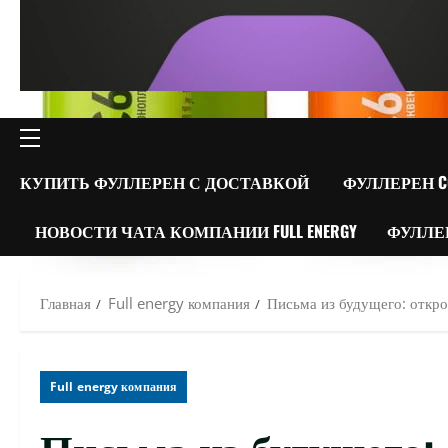
ОСНОВНОЕ
МЕНЮ
КУПИТЬ ФУЛЛЕРЕН С ДОСТАВКОЙ
ФУЛЛЕРЕН C
НОВОСТИ ЧАТА КОМПАНИИ FULL ENERGY
ФУЛЛЕ
Главная
Full energy компания
Письма из будущего: откро
Full energy компания
Письма из будущего: