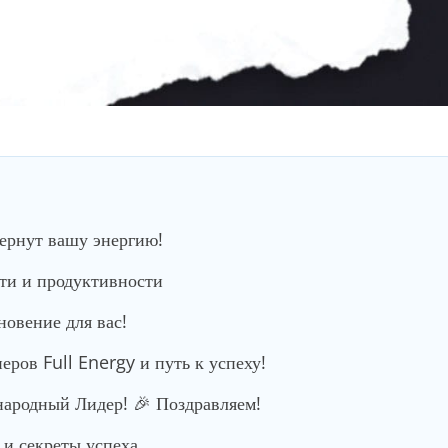
вернут вашу энергию!
сти и продуктивности
новение для вас!
ров Full Energy и путь к успеху!
родный Лидер! 🎉 Поздравляем!
и секреты успеха