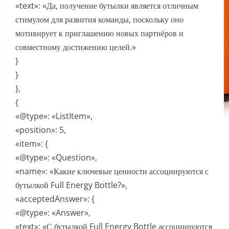
«text»: «Да, получение бутылки является отличным
стимулом для развития команды, поскольку оно
мотивирует к приглашению новых партнёров и
совместному достижению целей.»
}
}
},
{
«@type»: «ListItem»,
«position»: 5,
«item»: {
«@type»: «Question»,
«name»: «Какие ключевые ценности ассоциируются с
бутылкой Full Energy Bottle?»,
«acceptedAnswer»: {
«@type»: «Answer»,
«text»: «С бутылкой Full Energy Bottle ассоциируются