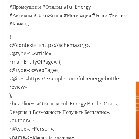
#Промоушены #Отзывы #FullEnergy
#АктивныйОбразЖизни #Мотивация #Успех #Бизнес
#Команда
{
«@context»: «https://schema.org»,
«@type»: «Article»,
«mainEntityOfPage»: {
«@type»: «WebPage»,
«@id»: «https://example.com/full-energy-bottle-
review»
},
«headline»: «Отзыв на Full Energy Bottle: Стиль,
Энергия и Возможность Получить Бесплатно»,
«author»: {
«@type»: «Person»,
«name»: «Мария Загаданова»