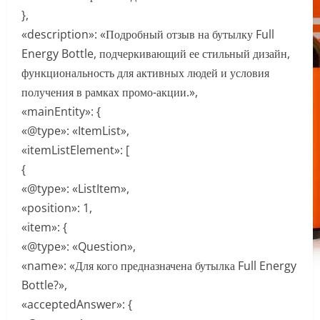
},
«description»: «Подробный отзыв на бутылку Full
Energy Bottle, подчеркивающий ее стильный дизайн,
функциональность для активных людей и условия
получения в рамках промо-акции.»,
«mainEntity»: {
«@type»: «ItemList»,
«itemListElement»: [
{
«@type»: «ListItem»,
«position»: 1,
«item»: {
«@type»: «Question»,
«name»: «Для кого предназначена бутылка Full Energy
Bottle?»,
«acceptedAnswer»: {