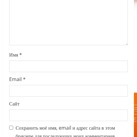
o
n
Имя
*
Email
*
Сайт
Сохранить моё имя, email и адрес сайта в этом
браузере для последующих моих комментариев.