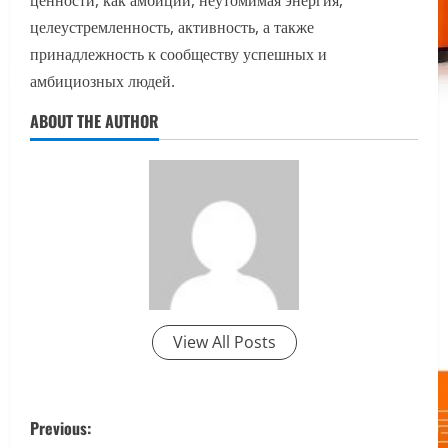
ценности, как амбиции, неутомимая энергия,
целеустремленность, активность, а также
принадлежность к сообществу успешных и
амбициозных людей.
ABOUT THE AUTHOR
View All Posts
P
Previous: