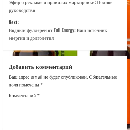
o
Эфир о рекламе и правилах маркировки: Полное
руководство
s
Next:
t
Водный фуллерен от Full Energy: Ваш источник
n
энергии и долголетия
a
v
Добавить комментарий
i
Ваш адрес email не будет опубликован.
Обязательные
поля помечены
*
g
Комментарий
*
a
t
i