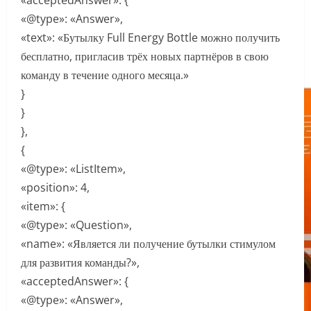
«acceptedAnswer»: {
«@type»: «Answer»,
«text»: «Бутылку Full Energy Bottle можно получить
бесплатно, пригласив трёх новых партнёров в свою
команду в течение одного месяца.»
}
}
},
{
«@type»: «ListItem»,
«position»: 4,
«item»: {
«@type»: «Question»,
«name»: «Является ли получение бутылки стимулом
для развития команды?»,
«acceptedAnswer»: {
«@type»: «Answer»,