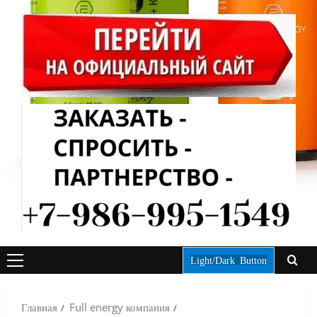
Light/Dark Button
ОСНОВНОЕ
МЕНЮ
Главная
Full energy компания