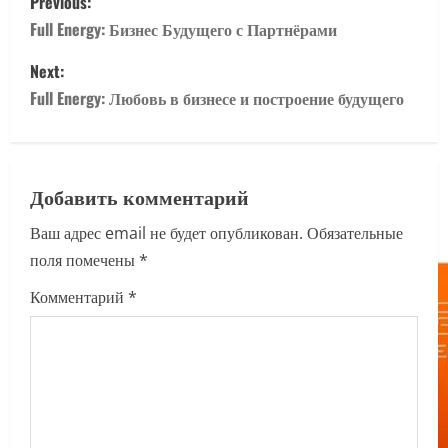
Previous:
o
Full Energy: Бизнес Будущего с Партнёрами
s
Next:
Full Energy: Любовь в бизнесе и построение будущего
t
n
a
Добавить комментарий
Ваш адрес email не будет опубликован.
Обязательные
v
поля помечены
*
i
Комментарий
*
g
a
t