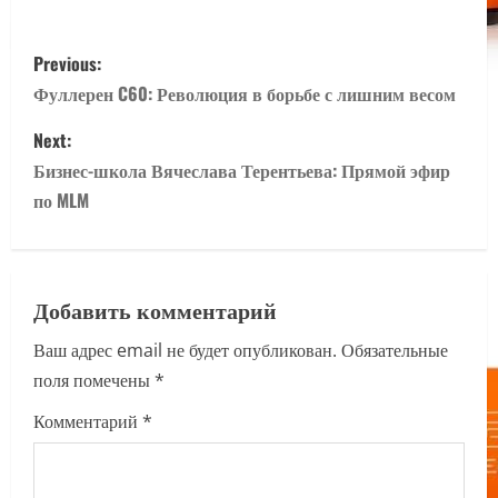
P
Previous:
o
Фуллерен C60: Революция в борьбе с лишним весом
s
Next:
Бизнес-школа Вячеслава Терентьева: Прямой эфир
t
по MLM
n
a
Добавить комментарий
v
Ваш адрес email не будет опубликован.
Обязательные
i
поля помечены
*
g
Комментарий
*
a