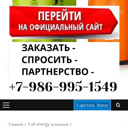
Light/Dark Button
ОСНОВНОЕ
МЕНЮ
Главная
Full energy компания