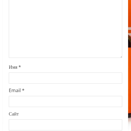
t
i
o
n
Имя
*
Email
*
Сайт