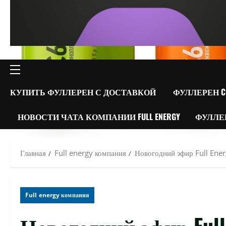
ОСНОВНОЕ
МЕНЮ
КУПИТЬ ФУЛЛЕРЕН С ДОСТАВКОЙ
ФУЛЛЕРЕН C
НОВОСТИ ЧАТА КОМПАНИИ FULL ENERGY
ФУЛЛЕ
Главная
Full energy компания
Новогодний эфир Full Ener
Full energy компания
Новогодний эфир Full 