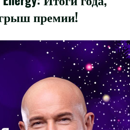
ыгрыш премии!