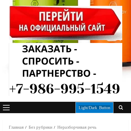
Light/Dark Button
ОСНОВНОЕ
МЕНЮ
Главная
Без рубрики
Неразборчивая речь