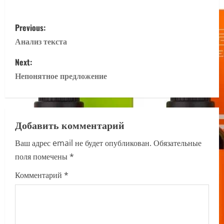
P
Previous:
o
Анализ текста
s
Next:
Непонятное предложение
t
n
a
Добавить комментарий
Ваш адрес email не будет опубликован.
Обязательные
v
поля помечены
*
i
Комментарий
*
g
a