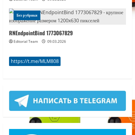
Без рубрики
RNEndpointBind 1773067829
Editorial Team
09.03.2026
https://t.me/MLM808