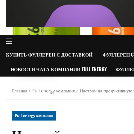
ОСНОВНОЕ
МЕНЮ
КУПИТЬ ФУЛЛЕРЕН С ДОСТАВКОЙ
ФУЛЛЕРЕН C
НОВОСТИ ЧАТА КОМПАНИИ FULL ENERGY
ФУЛЛЕ
Главная
Full energy компания
Настрой на продуктивную
Full energy компания
Настрой на продукт