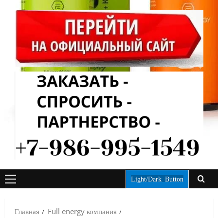
Light/Dark Button
ОСНОВНОЕ
МЕНЮ
Главная
Full energy компания