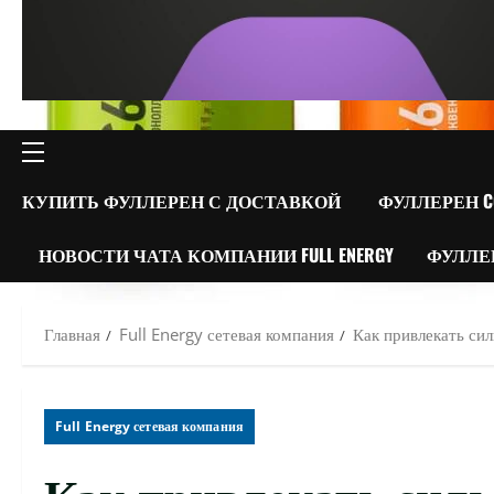
ОСНОВНОЕ
МЕНЮ
КУПИТЬ ФУЛЛЕРЕН С ДОСТАВКОЙ
ФУЛЛЕРЕН C
НОВОСТИ ЧАТА КОМПАНИИ FULL ENERGY
ФУЛЛЕ
Главная
Full Energy сетевая компания
Как привлекать сил
Full Energy сетевая компания
Как привлекать силь