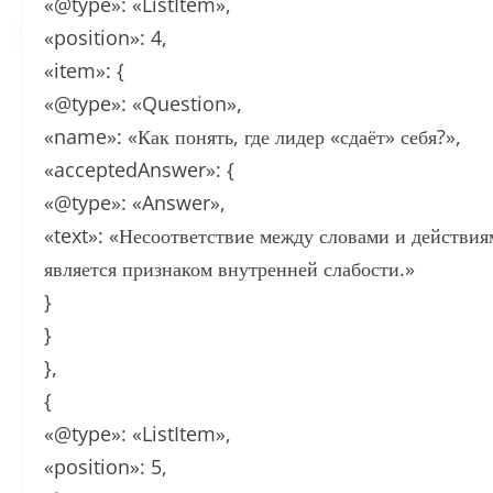
«@type»: «ListItem»,
«position»: 4,
«item»: {
«@type»: «Question»,
«name»: «Как понять, где лидер «сдаёт» себя?»,
«acceptedAnswer»: {
«@type»: «Answer»,
«text»: «Несоответствие между словами и действиями
является признаком внутренней слабости.»
}
}
},
{
«@type»: «ListItem»,
«position»: 5,