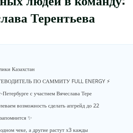
слава Терентьева
лики Казахстан
ТЕВОДИТЕЛЬ ПО САММИТУ FULL ENERGY ⚡️
-Петербурге с участием Вячеслава Тере
еваем возможность сделать апгрейд до 22
 запомнится ✨
одном чеке, а другие растут х3 кажды