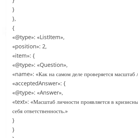
}
}
},
{
«@type»: «ListItem»,
«position»: 2,
«item»: {
«@type»: «Question»,
«name»: «Как на самом деле проверяется масштаб 
«acceptedAnswer»: {
«@type»: «Answer»,
«text»: «Масштаб личности проявляется в кризисны
себя ответственность.»
}
}