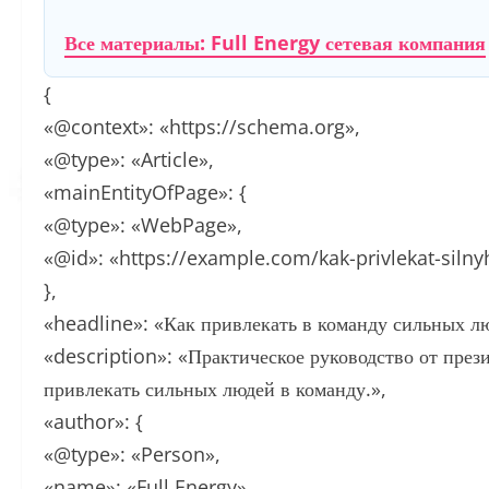
Все материалы: Full Energy сетевая компания
{
«@context»: «https://schema.org»,
«@type»: «Article»,
«mainEntityOfPage»: {
«@type»: «WebPage»,
«@id»: «https://example.com/kak-privlekat-siln
},
«headline»: «Как привлекать в команду сильных л
«description»: «Практическое руководство от прези
привлекать сильных людей в команду.»,
«author»: {
«@type»: «Person»,
«name»: «Full Energy»