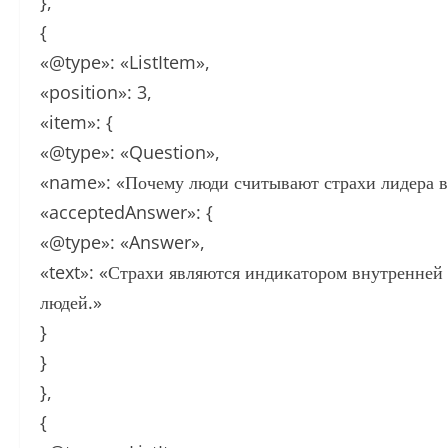
},
{
«@type»: «ListItem»,
«position»: 3,
«item»: {
«@type»: «Question»,
«name»: «Почему люди считывают страхи лидера в
«acceptedAnswer»: {
«@type»: «Answer»,
«text»: «Страхи являются индикатором внутренней
людей.»
}
}
},
{