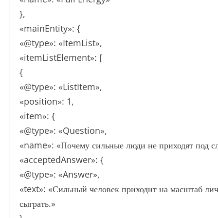
},
«mainEntity»: {
«@type»: «ItemList»,
«itemListElement»: [
{
«@type»: «ListItem»,
«position»: 1,
«item»: {
«@type»: «Question»,
«name»: «Почему сильные люди не приходят под сл
«acceptedAnswer»: {
«@type»: «Answer»,
«text»: «Сильный человек приходит на масштаб ли
сыграть.»