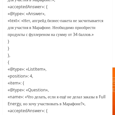
«acceptedAnswer»: {
«@type»: «Answer»,
«text»: «Нет, апгрейд бизнес-пакета не засчитывается
для участия в Марафоне. Необходимо приобрести
продукты с фуллереном на сумму от 34 баллов.»
}
}
},
{
«@type»: «ListItem»,
«position»: 4,
«item»: {
«@type»: «Question»,
«name»: «Что делать, если я ещё не делал заказы в Full
Energy, но хочу участвовать в Марафоне?»,
«acceptedAnswer»: {