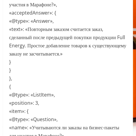
участия в Марафоне?»,
«acceptedAnswer»: {
«@type»: «Answer»,
«text»: «Повторным заказом считается заказ,
сделанный после предыдущей покупки продукции Full
Energy. Простое добавление товаров к существующему
заказу не засчитывается.»
}
}
},
{
«@type»: «ListItem»,
«position»: 3,
«item»: {
«@type»: «Question»,
«name»: «Учитываются ли заказы на бизнес-пакеты
для участия в Марафоне?»,