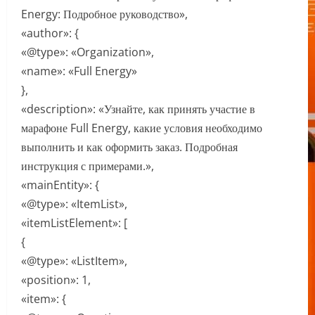
Energy: Подробное руководство»,
«author»: {
«@type»: «Organization»,
«name»: «Full Energy»
},
«description»: «Узнайте, как принять участие в
марафоне Full Energy, какие условия необходимо
выполнить и как оформить заказ. Подробная
инструкция с примерами.»,
«mainEntity»: {
«@type»: «ItemList»,
«itemListElement»: [
{
«@type»: «ListItem»,
«position»: 1,
«item»: {