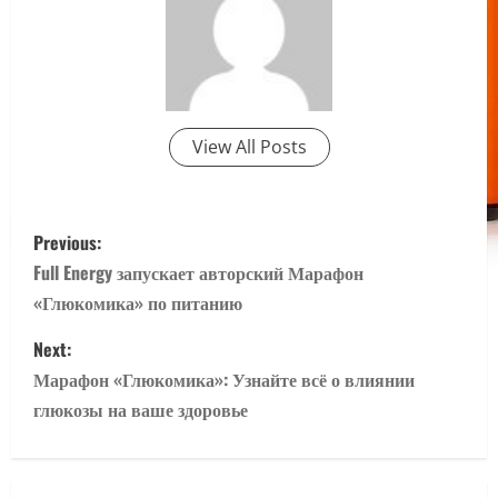
View All Posts
P
Previous:
o
Full Energy запускает авторский Марафон
«Глюкомика» по питанию
s
Next:
t
Марафон «Глюкомика»: Узнайте всё о влиянии
n
глюкозы на ваше здоровье
a