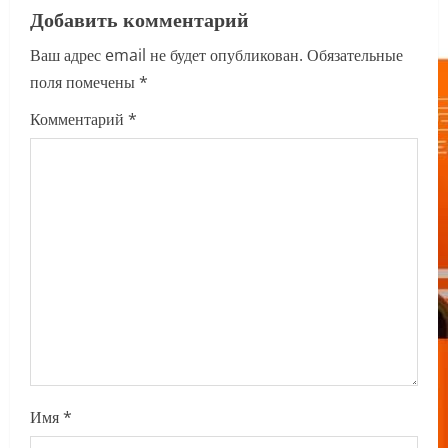
v
Добавить комментарий
i
Ваш адрес email не будет опубликован.
Обязательные
поля помечены
*
g
Комментарий
*
a
t
i
o
n
Имя
*