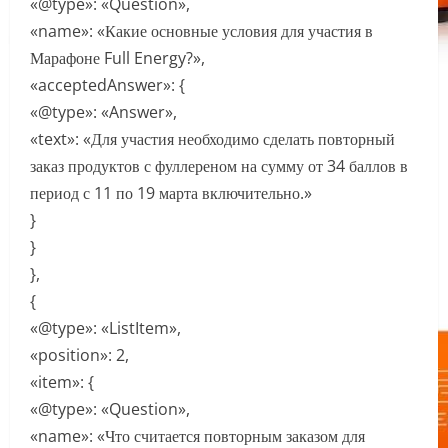
«@type»: «Question»,
«name»: «Какие основные условия для участия в
Марафоне Full Energy?»,
«acceptedAnswer»: {
«@type»: «Answer»,
«text»: «Для участия необходимо сделать повторный
заказ продуктов с фуллереном на сумму от 34 баллов в
период с 11 по 19 марта включительно.»
}
}
},
{
«@type»: «ListItem»,
«position»: 2,
«item»: {
«@type»: «Question»,
«name»: «Что считается повторным заказом для