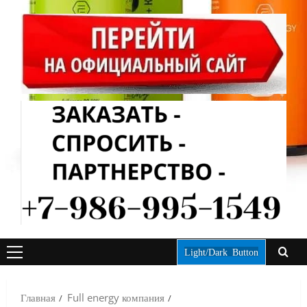
Light/Dark Button
ОСНОВНОЕ
МЕНЮ
Главная
Full energy компания