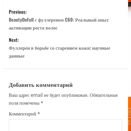
P
Previous:
o
BeautyOnFull с фуллереном C60: Реальный опыт
активации роста волос
s
Next:
t
Фуллерен в борьбе со старением кожи: научные
n
данные
a
v
Добавить комментарий
i
Ваш адрес email не будет опубликован.
Обязательные
поля помечены
*
g
Комментарий
*
a