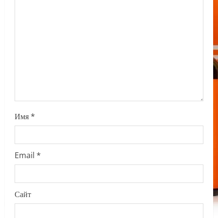
t
i
o
n
Имя
*
Email
*
Сайт