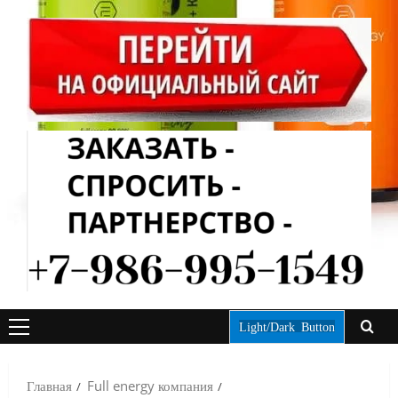
Light/Dark Button
ОСНОВНОЕ
МЕНЮ
Главная
Full energy компания