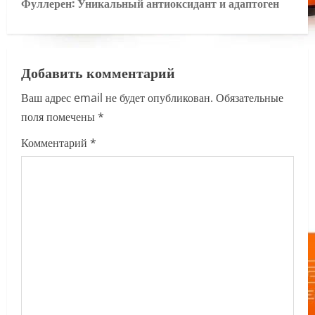
Фуллерен: Уникальный антиоксидант и адаптоген
t
n
a
Добавить комментарий
Ваш адрес email не будет опубликован.
Обязательные
v
поля помечены
*
i
Комментарий
*
g
a
t
i
o
n