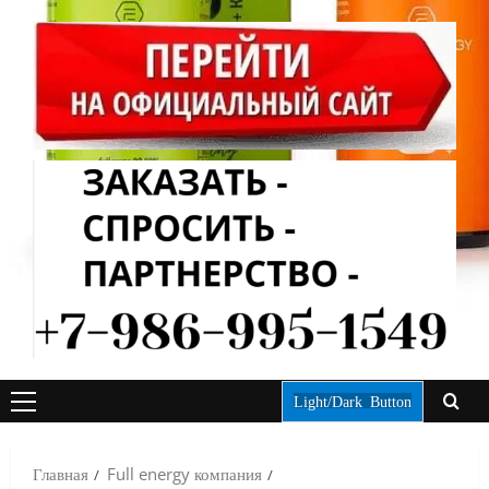
Light/Dark Button
ОСНОВНОЕ
МЕНЮ
Главная
Full energy компания