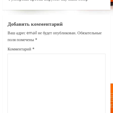
n
a
Добавить комментарий
v
Ваш адрес email не будет опубликован.
Обязательные
i
поля помечены
*
g
Комментарий
*
a
t
i
o
n