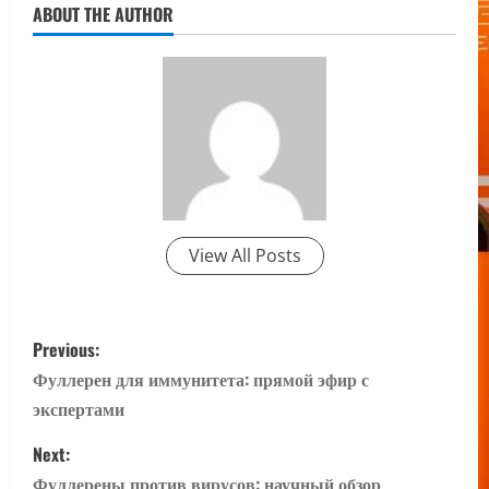
ABOUT THE AUTHOR
View All Posts
P
Previous:
o
Фуллерен для иммунитета: прямой эфир с
экспертами
s
Next:
t
Фуллерены против вирусов: научный обзор