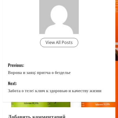
View All Posts
P
Previous:
o
Ворона и заяц: притча о безделье
s
Next:
Забота о теле: ключ к здоровью и качеству жизни
t
n
Добавить комментарий