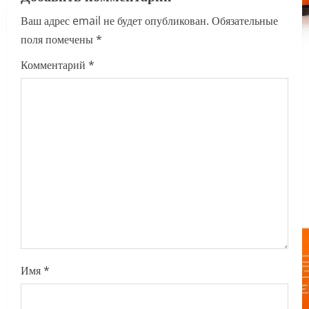
a
Ваш адрес email не будет опубликован.
Обязательные
v
поля помечены
*
i
Комментарий
*
g
a
t
i
o
n
Имя
*