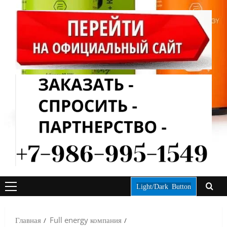
Light/Dark Button
ОСНОВНОЕ
МЕНЮ
Главная
Full energy компания