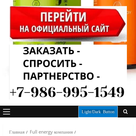
Light/Dark Button
ОСНОВНОЕ
МЕНЮ
Главная
Full energy компания