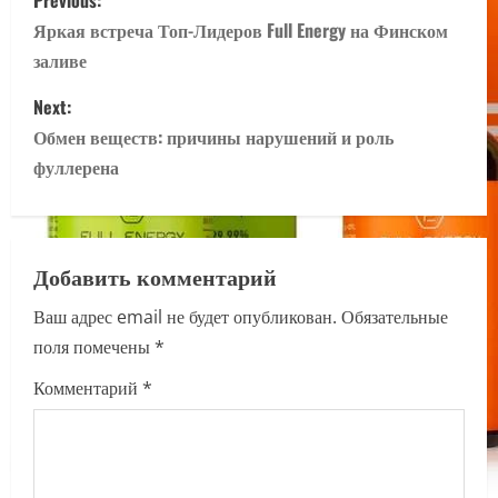
Previous:
o
Яркая встреча Топ-Лидеров Full Energy на Финском
заливе
s
Next:
t
Обмен веществ: причины нарушений и роль
n
фуллерена
a
v
Добавить комментарий
i
Ваш адрес email не будет опубликован.
Обязательные
поля помечены
*
g
Комментарий
*
a
t