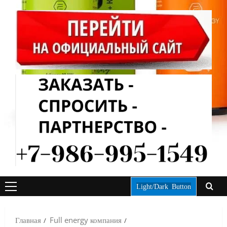
Light/Dark Button
ОСНОВНОЕ
МЕНЮ
Главная
Full energy компания