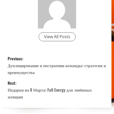
View All Posts
P
Previous:
o
Дуплицирование в построении команды: стратегия и
преимущества
s
Next:
t
Подарки на 8 Марта: Full Energy для любимых
n
женщин
a