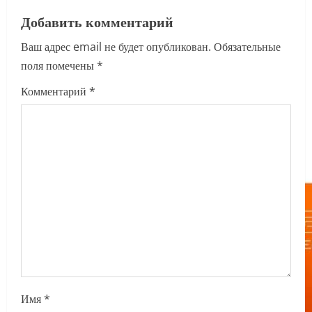
v
Добавить комментарий
i
Ваш адрес email не будет опубликован.
Обязательные
поля помечены
*
g
Комментарий
*
a
t
i
o
n
Имя
*