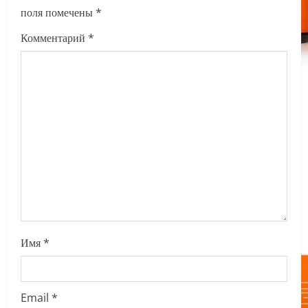
v
поля помечены
*
i
Комментарий
*
g
a
t
i
o
n
Имя
*
Email
*