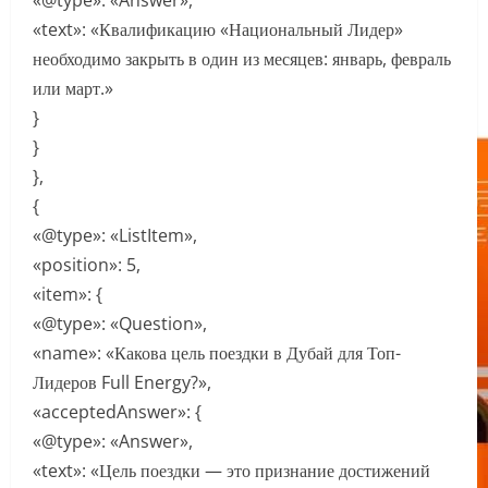
«@type»: «Answer»,
«text»: «Квалификацию «Национальный Лидер»
необходимо закрыть в один из месяцев: январь, февраль
или март.»
}
}
},
{
«@type»: «ListItem»,
«position»: 5,
«item»: {
«@type»: «Question»,
«name»: «Какова цель поездки в Дубай для Топ-
Лидеров Full Energy?»,
«acceptedAnswer»: {
«@type»: «Answer»,
«text»: «Цель поездки — это признание достижений