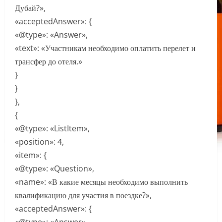
Дубай?»,
«acceptedAnswer»: {
«@type»: «Answer»,
«text»: «Участникам необходимо оплатить перелет и
трансфер до отеля.»
}
}
},
{
«@type»: «ListItem»,
«position»: 4,
«item»: {
«@type»: «Question»,
«name»: «В какие месяцы необходимо выполнить
квалификацию для участия в поездке?»,
«acceptedAnswer»: {