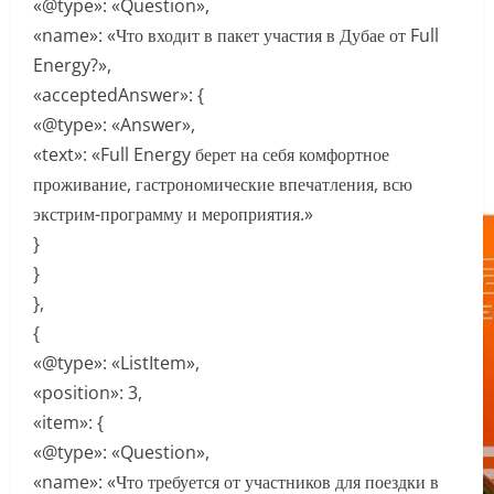
«@type»: «Question»,
«name»: «Что входит в пакет участия в Дубае от Full
Energy?»,
«acceptedAnswer»: {
«@type»: «Answer»,
«text»: «Full Energy берет на себя комфортное
проживание, гастрономические впечатления, всю
экстрим-программу и мероприятия.»
}
}
},
{
«@type»: «ListItem»,
«position»: 3,
«item»: {
«@type»: «Question»,
«name»: «Что требуется от участников для поездки в