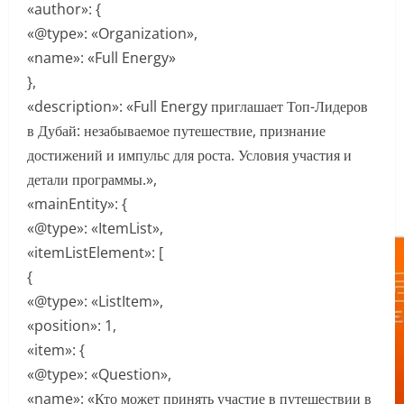
«author»: {
«@type»: «Organization»,
«name»: «Full Energy»
},
«description»: «Full Energy приглашает Топ-Лидеров
в Дубай: незабываемое путешествие, признание
достижений и импульс для роста. Условия участия и
детали программы.»,
«mainEntity»: {
«@type»: «ItemList»,
«itemListElement»: [
{
«@type»: «ListItem»,
«position»: 1,
«item»: {
«@type»: «Question»,
«name»: «Кто может принять участие в путешествии в