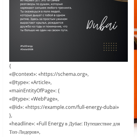
{
«@context»: «https://schema.org»,
«@type»: «Article»,
«mainEntityOfPage»: {
«@type»: «WebPage»,
«@id»: «https://example.com/full-energy-dubai»
},
«headline»: «Full Energy в Дубае: Путешествие для
Топ-Лидеров»,