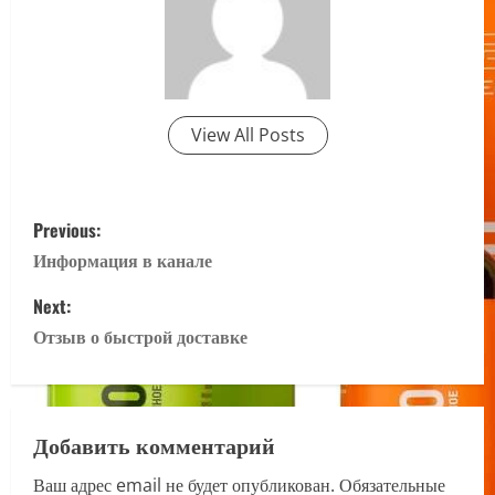
View All Posts
P
Previous:
o
Информация в канале
s
Next:
Отзыв о быстрой доставке
t
n
a
Добавить комментарий
Ваш адрес email не будет опубликован.
Обязательные