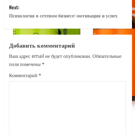
s
Next:
Психология в сетевом бизнесе: мотивация и успех
t
n
a
Добавить комментарий
Ваш адрес email не будет опубликован.
Обязательные
v
поля помечены
*
i
Комментарий
*
g
a
t
i