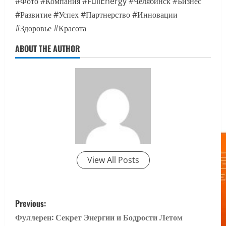
#Фото #Компания #FullEnergy #Челябинск #Бизнес
#Развитие #Успех #Партнерство #Инновации
#Здоровье #Красота
ABOUT THE AUTHOR
View All Posts
P
Previous:
o
Фуллерен: Секрет Энергии и Бодрости Летом