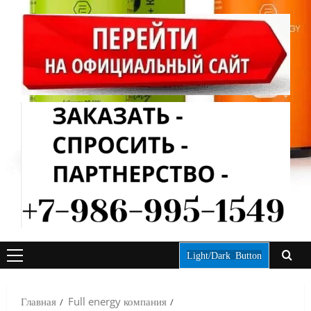
Light/Dark Button
ОСНОВНОЕ
МЕНЮ
Главная
Full energy компания