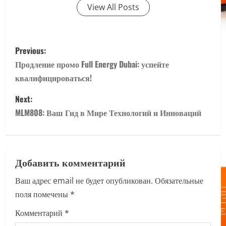
View All Posts
P
Previous:
o
Продление промо Full Energy Dubai: успейте
квалифицироваться!
s
Next:
t
MLM808: Ваш Гид в Мире Технологий и Инноваций
n
a
Добавить комментарий
v
Ваш адрес email не будет опубликован.
Обязательные
i
поля помечены
*
g
Комментарий
*