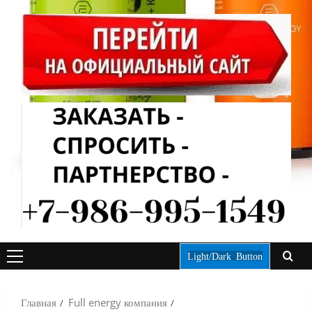
Light/Dark Button
ОСНОВНОЕ
МЕНЮ
Главная
Full energy компания