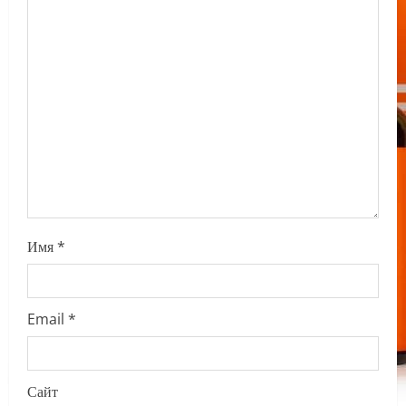
a
t
i
o
n
Имя
*
Email
*
Сайт