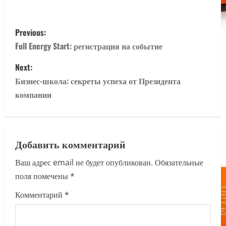
P
Previous:
o
Full Energy Start: регистрация на событие
s
Next:
Бизнес-школа: секреты успеха от Президента
t
компании
n
a
Добавить комментарий
v
Ваш адрес email не будет опубликован.
Обязательные
i
поля помечены
*
g
Комментарий
*
a