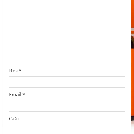
t
i
o
n
Имя
*
Email
*
Сайт