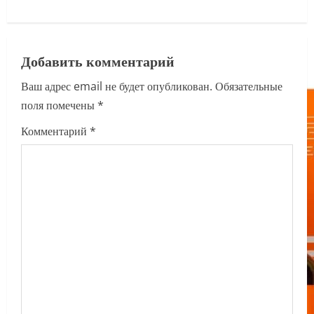
a
v
Добавить комментарий
i
Ваш адрес email не будет опубликован.
Обязательные
поля помечены
*
g
Комментарий
*
a
t
i
o
n