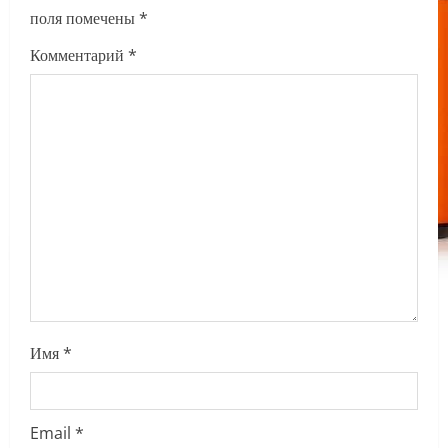
i
поля помечены
*
g
Комментарий
*
a
t
i
o
n
Имя
*
Email
*