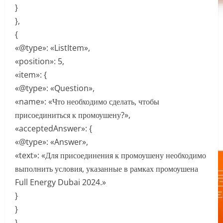
}
},
{
«@type»: «ListItem»,
«position»: 5,
«item»: {
«@type»: «Question»,
«name»: «Что необходимо сделать, чтобы
присоединиться к промоушену?»,
«acceptedAnswer»: {
«@type»: «Answer»,
«text»: «Для присоединения к промоушену необходимо
выполнить условия, указанные в рамках промоушена
Full Energy Dubai 2024.»
}
}
}