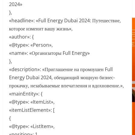
2024»
},
«headline»: «Full Energy Dubai 2024: Путешествие,
которое изменит вашу жизнь»,
«author»: {
«@type»: «Person»,
«name»: «Организаторы Full Energy»
},
«description»: «Приглашение на промоушен Full
Energy Dubai 2024, обещающий мощную бизнес-
прокачку, незабываемые впечатления и вдохновение.»,
«mainEntity»: {
«@type»: «ItemList»,
«itemListElement»: [
{
«@type»: «ListItem»,
«position»: 1,