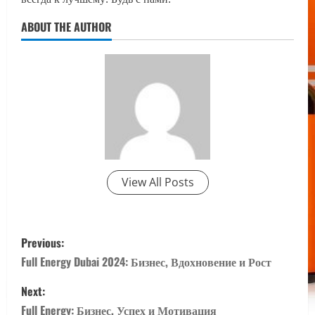
ABOUT THE AUTHOR
View All Posts
P
Previous:
o
Full Energy Dubai 2024: Бизнес, Вдохновение и Рост
s
Next:
Full Energy: Бизнес, Успех и Мотивация