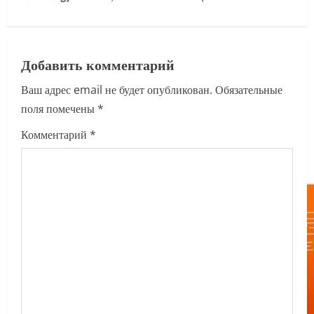
t
n
a
Добавить комментарий
Ваш адрес email не будет опубликован.
Обязательные
v
поля помечены
*
i
Комментарий
*
g
a
t
i
o
n