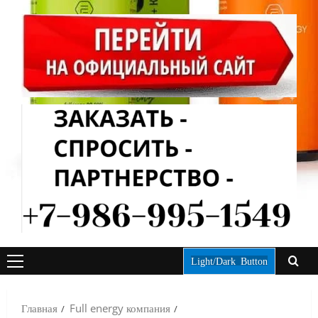
Light/Dark Button
ОСНОВНОЕ
МЕНЮ
Главная
Full energy компания