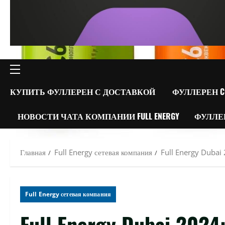
ОСНОВНОЕ
МЕНЮ
КУПИТЬ ФУЛЛЕРЕН С ДОСТАВКОЙ
ФУЛЛЕРЕН C
НОВОСТИ ЧАТА КОМПАНИИ FULL ENERGY
ФУЛЛЕ
Главная
Full Energy сетевая компания
Full Energy Dubai
Full Energy сетевая компания
Full Energy Dubai 202