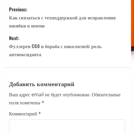
P
Previous:
o
Как связаться с техподдержкой для исправления
ошибки в имени
s
Next:
t
Фуллерен C60 и борьба с онкологией: роль
n
антиоксиданта
a
v
Добавить комментарий
i
Ваш адрес email не будет опубликован.
Обязательные
поля помечены
*
g
Комментарий
*
a
t