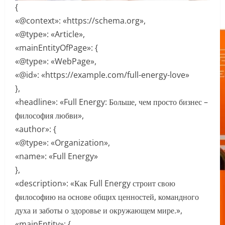
{
«@context»: «https://schema.org»,
«@type»: «Article»,
«mainEntityOfPage»: {
«@type»: «WebPage»,
«@id»: «https://example.com/full-energy-love»
},
«headline»: «Full Energy: Больше, чем просто бизнес –
философия любви»,
«author»: {
«@type»: «Organization»,
«name»: «Full Energy»
},
«description»: «Как Full Energy строит свою
философию на основе общих ценностей, командного
духа и заботы о здоровье и окружающем мире.»,
«mainEntity»: {