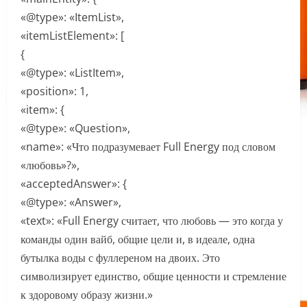
«@type»: «ItemList»,
«itemListElement»: [
{
«@type»: «ListItem»,
«position»: 1,
«item»: {
«@type»: «Question»,
«name»: «Что подразумевает Full Energy под словом
«любовь»?»,
«acceptedAnswer»: {
«@type»: «Answer»,
«text»: «Full Energy считает, что любовь — это когда у
команды один вайб, общие цели и, в идеале, одна
бутылка воды с фуллереном на двоих. Это
символизирует единство, общие ценности и стремление
к здоровому образу жизни.»