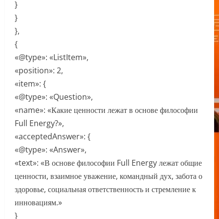
}
}
},
{
«@type»: «ListItem»,
«position»: 2,
«item»: {
«@type»: «Question»,
«name»: «Какие ценности лежат в основе философии
Full Energy?»,
«acceptedAnswer»: {
«@type»: «Answer»,
«text»: «В основе философии Full Energy лежат общие
ценности, взаимное уважение, командный дух, забота о
здоровье, социальная ответственность и стремление к
инновациям.»
}