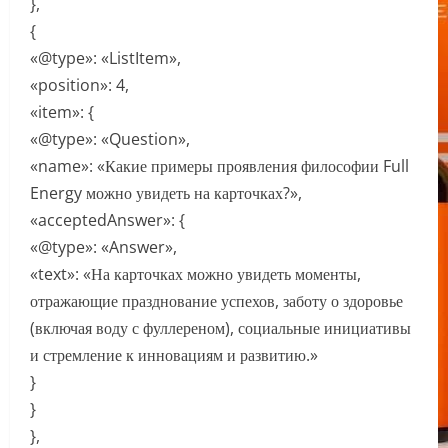
},
{
«@type»: «ListItem»,
«position»: 4,
«item»: {
«@type»: «Question»,
«name»: «Какие примеры проявления философии Full
Energy можно увидеть на карточках?»,
«acceptedAnswer»: {
«@type»: «Answer»,
«text»: «На карточках можно увидеть моменты,
отражающие празднование успехов, заботу о здоровье
(включая воду с фуллереном), социальные инициативы
и стремление к инновациям и развитию.»
}
}
},