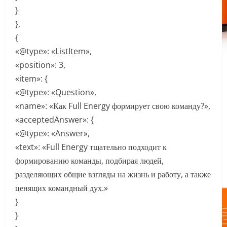
}
},
{
«@type»: «ListItem»,
«position»: 3,
«item»: {
«@type»: «Question»,
«name»: «Как Full Energy формирует свою команду?»,
«acceptedAnswer»: {
«@type»: «Answer»,
«text»: «Full Energy тщательно подходит к
формированию команды, подбирая людей,
разделяющих общие взгляды на жизнь и работу, а также
ценящих командный дух.»
}
}