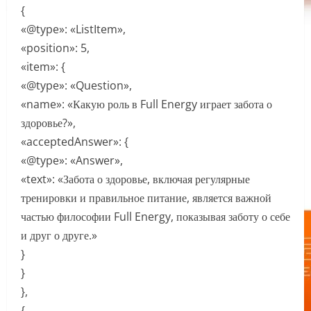
{
«@type»: «ListItem»,
«position»: 5,
«item»: {
«@type»: «Question»,
«name»: «Какую роль в Full Energy играет забота о
здоровье?»,
«acceptedAnswer»: {
«@type»: «Answer»,
«text»: «Забота о здоровье, включая регулярные
тренировки и правильное питание, является важной
частью философии Full Energy, показывая заботу о себе
и друг о друге.»
}
}
},
{