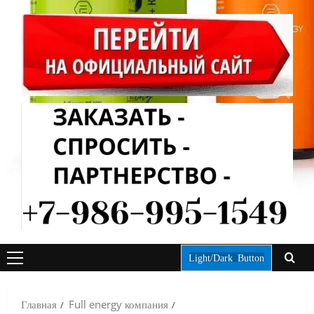
Light/Dark Button
ОСНОВНОЕ
МЕНЮ
Главная
Full energy компания