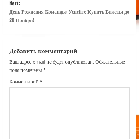
Next:
t
День Рождения Команды: Успейте Купить Билеты до
n
20 Ноября!
a
v
Добавить комментарий
i
Ваш адрес email не будет опубликован.
Обязательные
поля помечены
*
g
Комментарий
*
a
t
i
o