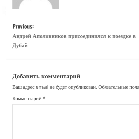
P
Previous:
Андрей Аполовников присоединился к поездке в
o
Дубай
s
t
Добавить комментарий
n
Ваш адрес email не будет опубликован.
Обязательные пол
a
Комментарий
*
v
i
g