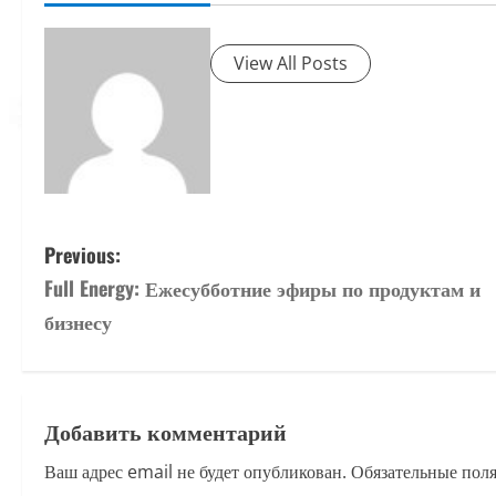
View All Posts
P
Previous:
Full Energy: Ежесубботние эфиры по продуктам и
o
бизнесу
s
t
Добавить комментарий
n
Ваш адрес email не будет опубликован.
Обязательные пол
a