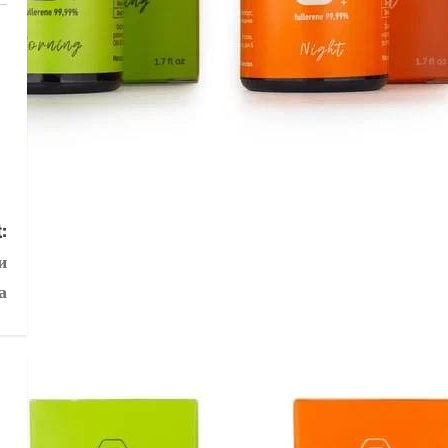
:
и
а