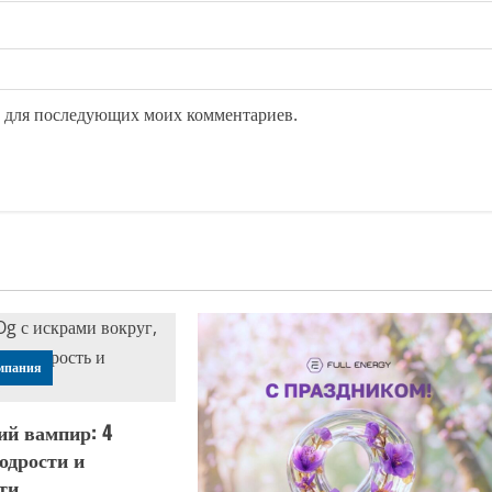
ре для последующих моих комментариев.
омпания
ий вампир: 4
одрости и
ти