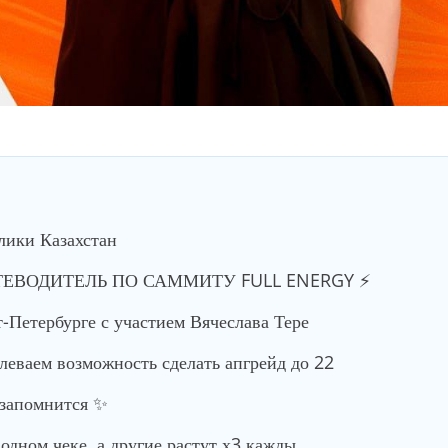
лики Казахстан
ТЕВОДИТЕЛЬ ПО САММИТУ FULL ENERGY ⚡️
-Петербурге с участием Вячеслава Тере
еваем возможность сделать апгрейд до 22
 запомнится ✨
одном чеке, а другие растут х3 кажды