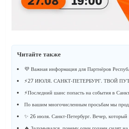
Читайте также
💜 Важная информация для Партнёров Респуб
⚡️27 ИЮЛЯ. САНКТ-ПЕТЕРБУРГ. ТВОЙ ПУ
⚡️Последний шанс попасть на события в Санкт
По вашим многочисленным просьбам мы продл
✨ 26 июля. Санкт-Петербург. Вечер, который
🔥 Задумывался, почему одни годами сидят на 