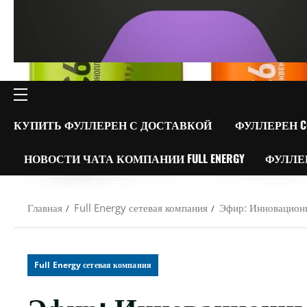
ОСНОВНОЕ
МЕНЮ
КУПИТЬ ФУЛЛЕРЕН С ДОСТАВКОЙ
ФУЛЛЕРЕН C
НОВОСТИ ЧАТА КОМПАНИИ FULL ENERGY
ФУЛЛЕ
Главная
Full Energy сетевая компания
Эфир: Инновационн
Full Energy сетевая компания
Эфир: Инновационны