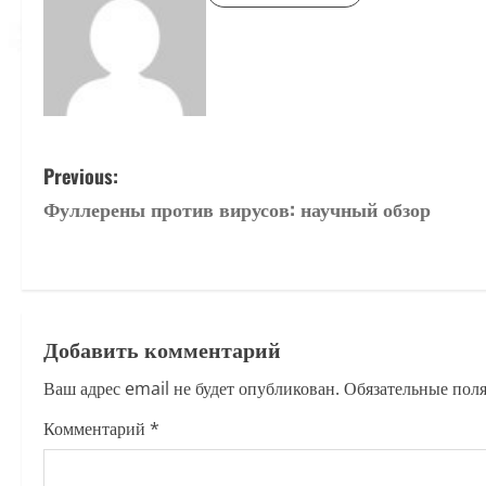
P
Previous:
Фуллерены против вирусов: научный обзор
o
s
t
Добавить комментарий
n
Ваш адрес email не будет опубликован.
Обязательные пол
a
Комментарий
*
v