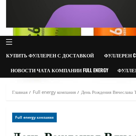
ОСНОВНОЕ
МЕНЮ
КУПИТЬ ФУЛЛЕРЕН С ДОСТАВКОЙ
ФУЛЛЕРЕН C
НОВОСТИ ЧАТА КОМПАНИИ FULL ENERGY
ФУЛЛЕ
Главная
Full energy компания
День Рождения Вячеслава Т
Full energy компания
День Рождения Вячес