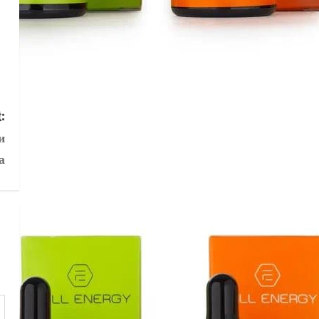
:
и
а